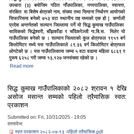
उपधारा (३) बमोजिम गठित गाँउपालिका, नगरपालिका, स्वायत्त,
संरक्षित वा बिशेष क्षेत्रको नाम, संख्या तथा सिमाना निर्धारण आयोगको
सिफारिसमा बनेको ७५३ वटा स्थानीय तह मध्यको एक हो | कर्णाली
प्रदेश अन्तर्गतको सल्यान जिल्लामा पर्ने यो सिद्ध कुमाख गाउँपालिका
साविकको सिद्धेश्वरी, बाँझकाँडा र चाँदेकरेञ्जी गा.बि.स. मिलेर यो
गाउँपालिका बनेको छ । सल्यान जिल्लाको कुल क्षेत्रफल १९५१ बर्ग
सिद्ध कुमाख गाउँपालिका सल्यानको क्षमता विकास योजना २०७९-२०८१
किलोमिटर मध्ये यस गाउँपालिकाले ८९.३६ वर्ग किलोमिटर क्षेत्रफल
ओगटेको छ । यस गाउँपालिकामा जम्मा ५ वटा वडामा महिला ६८६९ र
पुरूष ६२५८ गरी जम्मा १३,१२७ जनसंख्या रहेको छ ।
Read more
about सिद्ध कुमाख गाउँपालिकाको संक्षिप्त परिचय
सिद्ध कुमाख गाउँपालिकाको २०८२ श्रावन १ देखि
असोज मसान्त सम्मको पहिलो त्रैमासिक स्वत:
प्रकाशन
Submitted on:
Fri, 10/31/2025 - 19:05
दस्तावेज:
स्वत प्रकाशन २०८२-०७-१३ -पहिलो त्रैमासिक.pdf