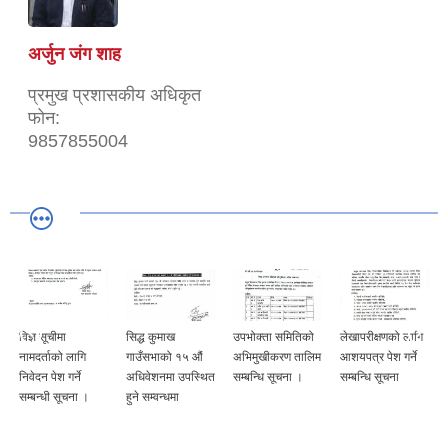
अर्जुन जंग शाह
प्रमुख प्रशासकीय अधिकृत
फोन:
9857855004
सिद्ध कुमाख
उपभोक्ता समितिको
लेखापरीक्षणको लागि
अन्तिम नतिजा
 लागि
गाउँसभाको १५ औं
अभिमुखीकरण तालिम
आशयपत्र पेश गर्ने
प्रकाशन सम्बन्ध
र्ने
अधिवेशनमा उपस्थित
सम्बन्धि सूचना ।
सम्बन्धि सूचना
सूचना ।
चना ।
हुने सम्वन्धमा