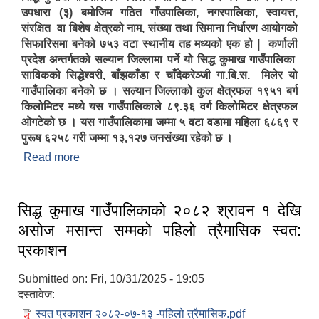
उपधारा (३) बमोजिम गठित गाँउपालिका, नगरपालिका, स्वायत्त,
संरक्षित वा बिशेष क्षेत्रको नाम, संख्या तथा सिमाना निर्धारण आयोगको
सिफारिसमा बनेको ७५३ वटा स्थानीय तह मध्यको एक हो | कर्णाली
प्रदेश अन्तर्गतको सल्यान जिल्लामा पर्ने यो सिद्ध कुमाख गाउँपालिका
साविकको सिद्धेश्वरी, बाँझकाँडा र चाँदेकरेञ्जी गा.बि.स. मिलेर यो
गाउँपालिका बनेको छ । सल्यान जिल्लाको कुल क्षेत्रफल १९५१ बर्ग
सिद्ध कुमाख गाउँपालिका सल्यानको क्षमता विकास योजना २०७९-२०८१
किलोमिटर मध्ये यस गाउँपालिकाले ८९.३६ वर्ग किलोमिटर क्षेत्रफल
ओगटेको छ । यस गाउँपालिकामा जम्मा ५ वटा वडामा महिला ६८६९ र
पुरूष ६२५८ गरी जम्मा १३,१२७ जनसंख्या रहेको छ ।
Read more
about सिद्ध कुमाख गाउँपालिकाको संक्षिप्त परिचय
सिद्ध कुमाख गाउँपालिकाको २०८२ श्रावन १ देखि
असोज मसान्त सम्मको पहिलो त्रैमासिक स्वत:
प्रकाशन
Submitted on:
Fri, 10/31/2025 - 19:05
दस्तावेज:
स्वत प्रकाशन २०८२-०७-१३ -पहिलो त्रैमासिक.pdf