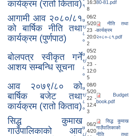
कार्यक्रम (रातो किताव)
16:3
80-81.pdf
१
8
आगामी आव २०८०/८१
06/2
७
5/20
नीति तथा
को बार्षिक नीति तथा
९/
23 -
कार्यक्रम
८
कार्यक्रम (पुर्णपाठ)
20:0
२०८०-८१.pdf
०
2
05/2
७
बोलपत्र स्वीकृत गर्ने
4/20
९/
23 -
आशय सम्बन्धि सूचना
८
12:0
०
5
आव २०७९/८० को
08/0
७
5/20
बार्षिक बजेट तथा
९/
Budget
22 -
८
book.pdf
कार्यक्रम (रातो किताव)
12:4
०
3
सिद्ध कुमाख
सिद्ध कुमाख
06/2
७
गाउँपालिकाको
गाउँपालिकाको आव
4/20
८/
नीति तथा