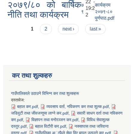
22 -
२०७९/८० को बार्षिक
७
कार्यक्रम
19:2
९
२०७९-८०
नीति तथा कार्यक्रम
2
पुर्णपाठ.pdf
Pages
1
2
next ›
last »
कर तथा शुल्कहरु
गाउँपालिकाले उठाउने विभिन्न कर तथा शुल्कहरू
दस्तावेज:
बहाल कर.pdf
,
व्यवसाय दर्ता, नविकरण कर तथा शुल्क.pdf
,
जडिवुटी तथा जीवजन्तुमा लाग्ने कर.pdf
,
सवारी साधन दर्ता तथा नविकरण
कर.pdf
,
विज्ञापन तथा मनोरञ्जन कर.pdf
,
विविध सेवाशुल्क
दस्तुर.pdf
,
बहाल विटाैरी कर.pdf
,
नक्सापास तथा जरिवाना
दस्तुर.pdf
,
गाउँपालिका अाफैले सेवा दिए बापत उठाउने कर.pdf
,