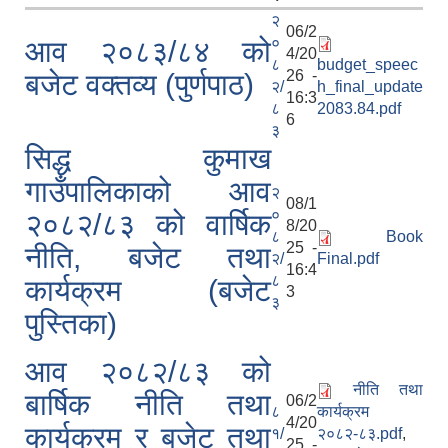
२
06/2
०
आव २०८३/८४ को
4/20
८
budget_speec
26 -
बजेट वक्तव्य (पुर्णपाठ)
२/
h_final_update
16:3
८
2083.84.pdf
6
सिद्ध कुमाख गाउँपालिका सल्यानको क्षमता विकास योजना २०७९-२०८१
३
सिद्ध कुमाख
गाउँपालिकाको आव
२
08/1
०
२०८२/८३ को वार्षिक
8/20
८
Book
25 -
नीति, बजेट तथा
२/
Final.pdf
16:4
८
कार्यक्रम (बजेट
3
३
पुस्तिका)
आव २०८२/८३ को
नीति तथा
बार्षिक नीति तथा
06/2
८
कार्यक्रम
4/20
कार्यक्रम र बजेट तथा
१/
२०८२-८३.pdf
,
25 -