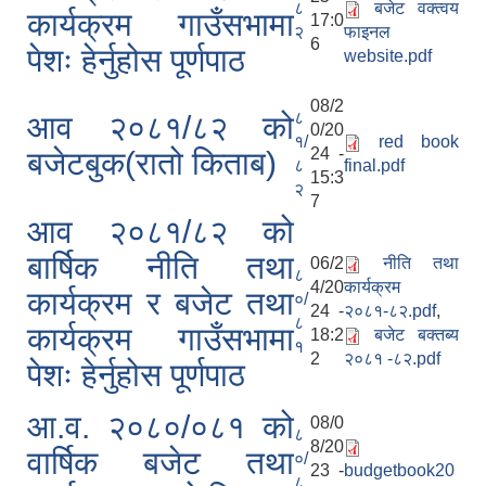
८
बजेट वक्त्वय
कार्यक्रम गाउँसभामा
17:0
२
फाइनल
6
पेशः हेर्नुहोस पूर्णपाठ
website.pdf
08/2
८
आव २०८१/८२ को
0/20
१/
red book
24 -
बजेटबुक(रातो किताब)
८
final.pdf
15:3
२
SUSWA - सवैका लागि दिगो खानेपानी, सरसफाइ तथा स्वच्छता आयोजना
7
आव २०८१/८२ को
बार्षिक नीति तथा
06/2
नीति तथा
८
4/20
कार्यक्रम
कार्यक्रम र बजेट तथा
०/
24 -
२०८१-८२.pdf
,
८
कार्यक्रम गाउँसभामा
18:2
बजेट बक्तब्य
१
2
२०८१ -८२.pdf
पेशः हेर्नुहोस पूर्णपाठ
आ.व. २०८०/०८१ को
08/0
८
8/20
वार्षिक बजेट तथा
०/
23 -
budgetbook20
८