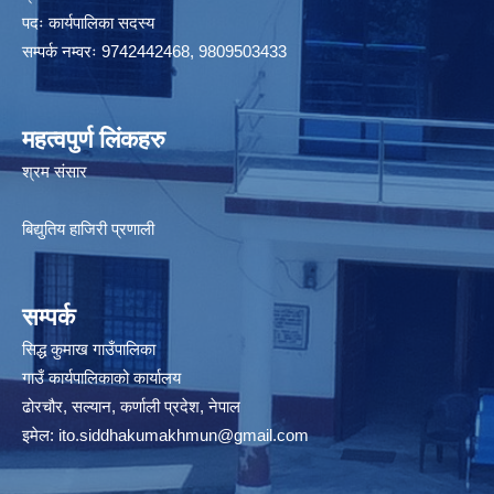
पदः कार्यपालिका सदस्य
सम्पर्क नम्वरः 9742442468, 9809503433
महत्वपुर्ण लिंकहरु
श्रम संसार
बिद्युतिय हाजिरी प्रणाली
सम्पर्क
सिद्ध कुमाख गाउँपालिका
गाउँ कार्यपालिकाको कार्यालय
ढोरचौर, सल्यान, कर्णाली प्रदेश, नेपाल
इमेल:
ito.siddhakumakhmun@gmail.com