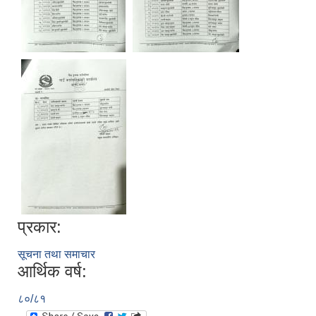
सिद्ध कुमाख गाउँपालिका सल्यानको क्षमता विकास योजना २०७९-२०८१
प्रकार:
सूचना तथा समाचार
आर्थिक वर्ष:
८०/८१