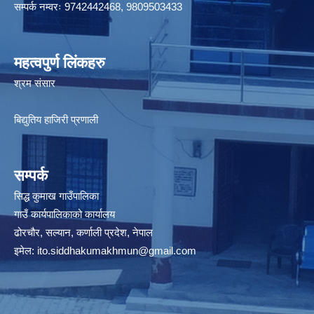
सम्पर्क नम्वरः 9742442468, 9809503433
महत्वपुर्ण लिंकहरु
श्रम संसार
बिद्युतिय हाजिरी प्रणाली
सम्पर्क
सिद्ध कुमाख गाउँपालिका
गाउँ कार्यपालिकाको कार्यालय
ढोरचौर, सल्यान, कर्णाली प्रदेश, नेपाल
इमेल:
ito.siddhakumakhmun@gmail.com