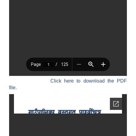
SUSWA - सवैका लागि दिगो खानेपानी, सरसफाइ तथा स्वच्छता आयोजना
Click here to download the PDF
file.