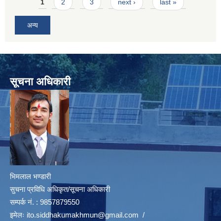
Pages
1
2
3
next ›
last »
अन्य
सूचना अधिकारी
भिमलाल भण्डारी
सुचना प्रविधि अधिकृत/सूचना अधिकारी
सम्पर्क नं. : 9857879550
इमेलः
ito.siddhakumakhmun@gmail.com
/