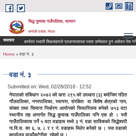
Skip to main content
सिद्ध कुमाख गाउँपालिका, सल्यान
कर्णाली प्रदेश, नेपाल
समाचार
कार्यरत स्थायी शिक्षकहरुले प्रधानाध्यापक पदमा उम्मेदवार हुन आवेदन पेश गर्ने सम
You are here
Home
» वडा नं. ३
वडा नं. ३
Submitted on:
Wed, 02/28/2018 - 12:52
नेपालको संबिधान २०७२ को धारा २९५ को उपधारा (३) बमोजिम गठित
गाँउपालिका, नगरपालिका, स्वायत्त, संरक्षित वा बिशेष क्षेत्रको नाम,
संख्या तथा सिमाना निर्धारण आयोगको सिफारिसमा बनेको ७५३ वटा
स्थानीय तह अन्तर्गत सिद्ध कुमाख गाउँपालिका पनि एक हो । यसै
गाउँपालिकामा पर्ने ५ वटा वडाहरू मध्ये ३ नं. वडा साविकको सिद्धेश्वरी
गा.वि.स. का ६, ७, ८ र ९ नं. वडाहरू मिलेर बनेको छ । यस वडाकाे
कार्यालय डाडाँकटेरीमा रहेको छ ।