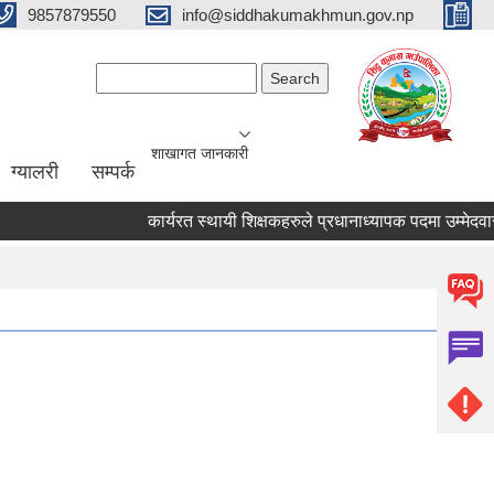
9857879550
info@siddhakumakhmun.gov.np
Search form
Search
शाखागत जानकारी
ग्यालरी
सम्पर्क
कार्यरत स्थायी शिक्षकहरुले प्रधानाध्यापक पदमा उम्मेदवार हुन 