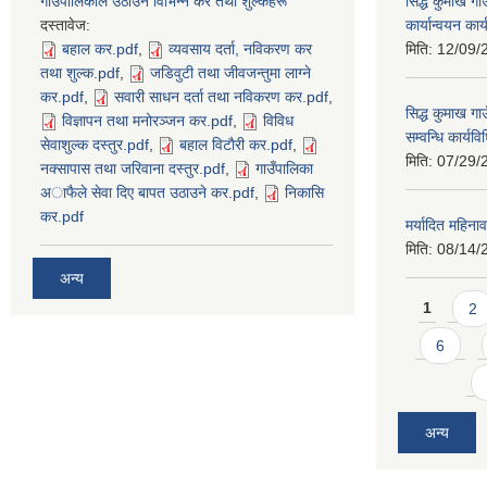
गाउँपालिकाले उठाउने विभिन्न कर तथा शुल्कहरू
सिद्ध कुमाख ग
दस्तावेज:
कार्यान्वयन का
बहाल कर.pdf
,
व्यवसाय दर्ता, नविकरण कर
मिति:
12/09/
तथा शुल्क.pdf
,
जडिवुटी तथा जीवजन्तुमा लाग्ने
कर.pdf
,
सवारी साधन दर्ता तथा नविकरण कर.pdf
,
सिद्ध कुमाख गा
विज्ञापन तथा मनोरञ्जन कर.pdf
,
विविध
सम्वन्धि कार्य
सेवाशुल्क दस्तुर.pdf
,
बहाल विटाैरी कर.pdf
,
मिति:
07/29/
नक्सापास तथा जरिवाना दस्तुर.pdf
,
गाउँपालिका
अाफैले सेवा दिए बापत उठाउने कर.pdf
,
निकासि
कर.pdf
मर्यादित महिना
मिति:
08/14/
अन्य
Pages
1
2
6
अन्य