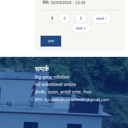
मिति:
02/03/2024 - 13:43
Pages
1
2
3
next ›
last »
अन्य
सम्पर्क
सिद्ध कुमाख गाउँपालिका
गाउँ कार्यपालिकाको कार्यालय
ढोरचौर, सल्यान, कर्णाली प्रदेश, नेपाल
इमेल:
ito.siddhakumakhmun@gmail.com