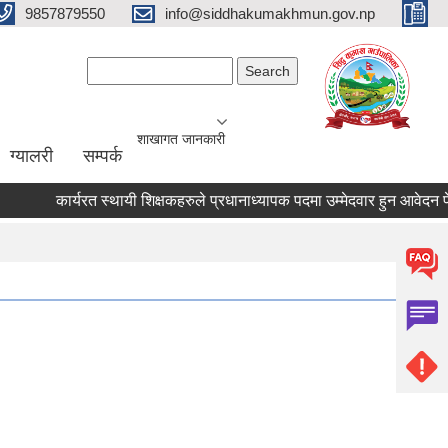
9857879550
info@siddhakumakhmun.gov.np
Search form
Search
शाखागत जानकारी
ग्यालरी
सम्पर्क
कार्यरत स्थायी शिक्षकहरुले प्रधानाध्यापक पदमा उम्मेदवार हुन आवेदन पेश गर्