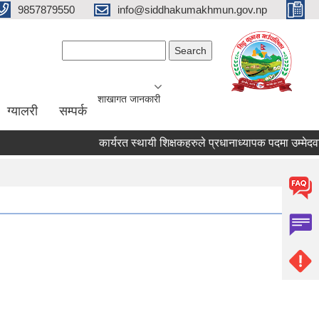
9857879550
info@siddhakumakhmun.gov.np
Search form
Search
शाखागत जानकारी
ग्यालरी
सम्पर्क
कार्यरत स्थायी शिक्षकहरुले प्रधानाध्यापक पदमा उम्मेदवार हुन