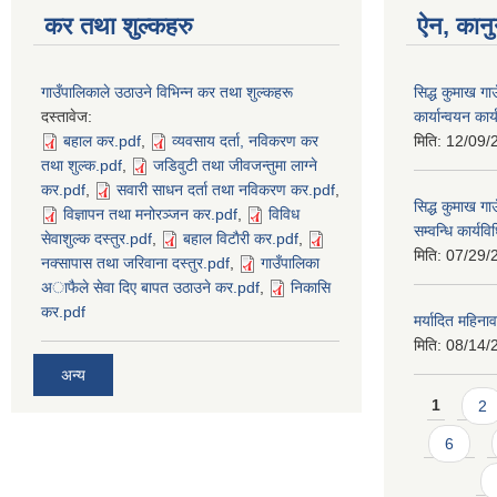
कर तथा शुल्कहरु
ऐन, कानु
गाउँपालिकाले उठाउने विभिन्न कर तथा शुल्कहरू
सिद्ध कुमाख ग
दस्तावेज:
कार्यान्वयन का
बहाल कर.pdf
,
व्यवसाय दर्ता, नविकरण कर
मिति:
12/09/
तथा शुल्क.pdf
,
जडिवुटी तथा जीवजन्तुमा लाग्ने
कर.pdf
,
सवारी साधन दर्ता तथा नविकरण कर.pdf
,
सिद्ध कुमाख गा
विज्ञापन तथा मनोरञ्जन कर.pdf
,
विविध
सम्वन्धि कार्य
सेवाशुल्क दस्तुर.pdf
,
बहाल विटाैरी कर.pdf
,
मिति:
07/29/
नक्सापास तथा जरिवाना दस्तुर.pdf
,
गाउँपालिका
अाफैले सेवा दिए बापत उठाउने कर.pdf
,
निकासि
कर.pdf
मर्यादित महिना
मिति:
08/14/
अन्य
Pages
1
2
6