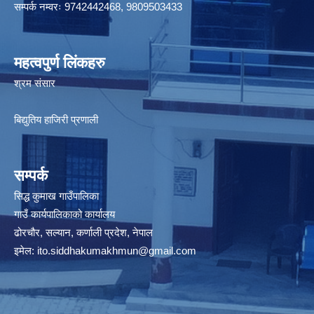
सम्पर्क नम्वरः 9742442468, 9809503433
महत्वपुर्ण लिंकहरु
श्रम संसार
बिद्युतिय हाजिरी प्रणाली
सम्पर्क
सिद्ध कुमाख गाउँपालिका
गाउँ कार्यपालिकाको कार्यालय
ढोरचौर, सल्यान, कर्णाली प्रदेश, नेपाल
इमेल:
ito.siddhakumakhmun@gmail.com