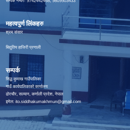
सम्पर्क नम्वरः 9742442468, 9809503433
महत्वपुर्ण लिंकहरु
श्रम संसार
बिद्युतिय हाजिरी प्रणाली
सम्पर्क
सिद्ध कुमाख गाउँपालिका
गाउँ कार्यपालिकाको कार्यालय
ढोरचौर, सल्यान, कर्णाली प्रदेश, नेपाल
इमेल:
ito.siddhakumakhmun@gmail.com