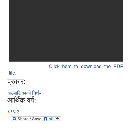
SUSWA - सवैका लागि दिगो खानेपानी, सरसफाइ तथा स्वच्छता आयोजना
Click here to download the PDF
file.
प्रकार:
गाउँपालिकाको निर्णय
आर्थिक वर्ष:
८१/८२