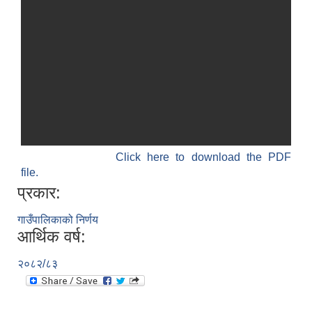
SUSWA - सवैका लागि दिगो खानेपानी, सरसफाइ तथा स्वच्छता आयोजना
Click here to download the PDF
file.
प्रकार:
गाउँपालिकाको निर्णय
आर्थिक वर्ष:
२०८२/८३