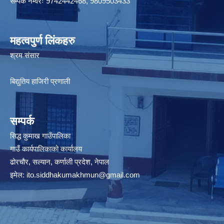
सम्पर्क नम्वरः 9742442468, 9809503433
महत्वपुर्ण लिंकहरु
श्रम संसार
बिद्युतिय हाजिरी प्रणाली
सम्पर्क
सिद्ध कुमाख गाउँपालिका
गाउँ कार्यपालिकाको कार्यालय
ढोरचौर, सल्यान, कर्णाली प्रदेश, नेपाल
इमेल:
ito.siddhakumakhmun@gmail.com