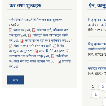
कर तथा शुल्कहरु
ऐन, कानु
गाउँपालिकाले उठाउने विभिन्न कर तथा शुल्कहरू
सिद्ध कुमाख ग
दस्तावेज:
कार्यान्वयन का
बहाल कर.pdf
,
व्यवसाय दर्ता, नविकरण कर
मिति:
12/09/
तथा शुल्क.pdf
,
जडिवुटी तथा जीवजन्तुमा लाग्ने
कर.pdf
,
सवारी साधन दर्ता तथा नविकरण कर.pdf
,
सिद्ध कुमाख गा
विज्ञापन तथा मनोरञ्जन कर.pdf
,
विविध
सम्वन्धि कार्य
सेवाशुल्क दस्तुर.pdf
,
बहाल विटाैरी कर.pdf
,
मिति:
07/29/
नक्सापास तथा जरिवाना दस्तुर.pdf
,
गाउँपालिका
अाफैले सेवा दिए बापत उठाउने कर.pdf
,
निकासि
कर.pdf
मर्यादित महिना
मिति:
08/14/
अन्य
Pages
1
2
6