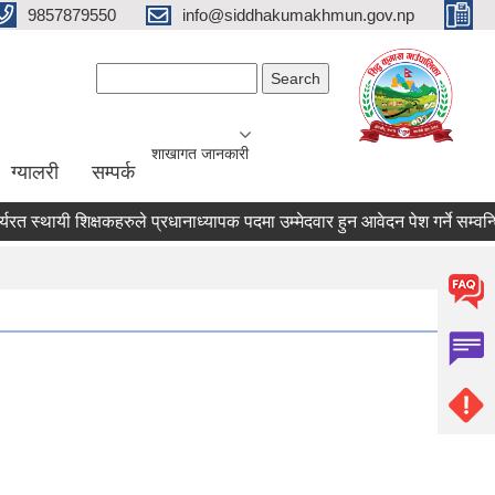
9857879550
info@siddhakumakhmun.gov.np
Search form
Search
शाखागत जानकारी
ग्यालरी
सम्पर्क
स्थायी शिक्षकहरुले प्रधानाध्यापक पदमा उम्मेदवार हुन आवेदन पेश गर्ने सम्वन्धि सू