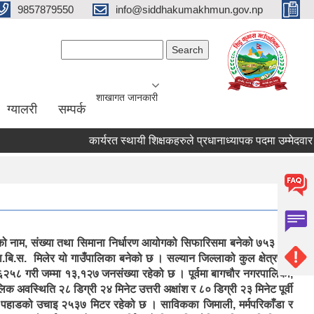
9857879550
info@siddhakumakhmun.gov.np
Search form
Search
शाखागत जानकारी
ग्यालरी
सम्पर्क
कार्यरत स्थायी शिक्षकहरुले प्रधानाध्यापक पदमा उम्मेदवार हुन आ
्रको नाम, संख्या तथा सिमाना निर्धारण आयोगको सिफारिसमा बनेको ७५३ वटा
ी गा.बि.स. मिलेर यो गाउँपालिका बनेको छ । सल्यान जिल्लाको कुल क्षेत्रफल
६२५८ गरी जम्मा १३,१२७ जनसंख्या रहेको छ । पूर्वमा बागचौर नगरपालिका,
वस्थिति २८ डिग्री २४ मिनेट उत्तरी अक्षांश र ८० डिग्री २३ मिनेट पूर्वी
यस पहाडको उचाइ २५३७ मिटर रहेको छ । साविकका जिमाली, मर्मपरिकाँडा र