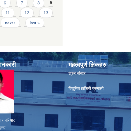
6
7
8
9
11
12
13
next ›
last »
जानकारी
महत्वपुर्ण लिंकहरु
श्रम संसार
बिद्युतिय हाजिरी प्रणाली
शर परियार
दस्य