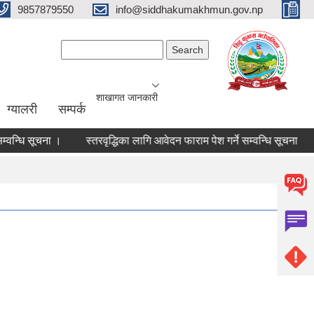
9857879550
info@siddhakumakhmun.gov.np
Search form
Search
शाखागत जानकारी
ग्यालरी
सम्पर्क
धि सूचना ।
स्तरवृद्धिका लागि आवेदन फाराम पेश गर्ने सम्वन्धि सूचना
आव 