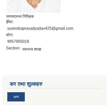
जनस्वास्थ्य निरिक्षक
ईमेल:
surendraprasadyadav425@gmail.com
सिद्ध कुमाख गाउँपालिका सल्यानको क्षमता विकास योजना २०७९-२०८१
फोन:
9857855018
Section:
स्वास्थ्य शाखा
कर तथा शुल्कहरु
अन्य