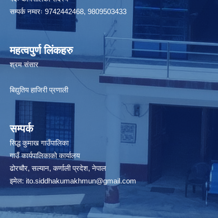
सम्पर्क नम्वरः 9742442468, 9809503433
महत्वपुर्ण लिंकहरु
श्रम संसार
बिद्युतिय हाजिरी प्रणाली
सम्पर्क
सिद्ध कुमाख गाउँपालिका
गाउँ कार्यपालिकाको कार्यालय
ढोरचौर, सल्यान, कर्णाली प्रदेश, नेपाल
इमेल:
ito.siddhakumakhmun@gmail.com