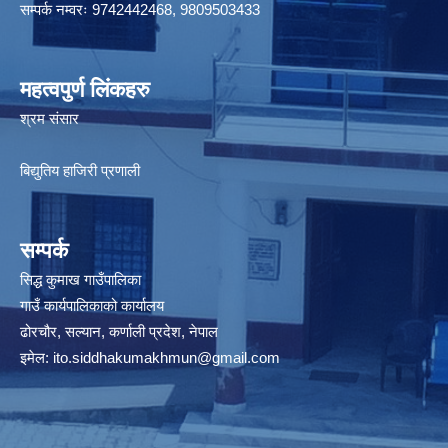
सम्पर्क नम्वरः 9742442468, 9809503433
महत्वपुर्ण लिंकहरु
श्रम संसार
बिद्युतिय हाजिरी प्रणाली
सम्पर्क
सिद्ध कुमाख गाउँपालिका
गाउँ कार्यपालिकाको कार्यालय
ढोरचौर, सल्यान, कर्णाली प्रदेश, नेपाल
इमेल:
ito.siddhakumakhmun@gmail.com