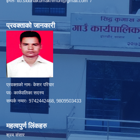
इमेलः
ito.siddhakumakhmun@gmail.com
/
प्रवक्ताको जानकारी
प्रवक्ताको नामः केशर परियार
पदः कार्यपालिका सदस्य
सम्पर्क नम्वरः 9742442468, 9809503433
महत्वपुर्ण लिंकहरु
श्रम संसार