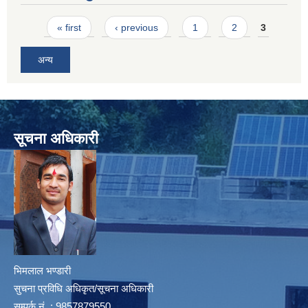
Pages
« first
‹ previous
1
2
3
अन्य
सूचना अधिकारी
भिमलाल भण्डारी
सुचना प्रविधि अधिकृत/सूचना अधिकारी
सम्पर्क नं. : 9857879550