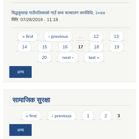
सिद्धकुमाख गाउँपालिकाको गाउँ सभा सञ्चालन कार्यविधि, २०७४
मिति:
07/28/2018 - 11:18
Pages
« first
‹ previous
…
12
13
14
15
16
17
18
19
SUSWA - सवैका लागि दिगो खानेपानी, सरसफाइ तथा स्वच्छता आयोजना
20
next ›
last »
अन्य
सामाजिक सुरक्षा
Pages
« first
‹ previous
1
2
3
अन्य