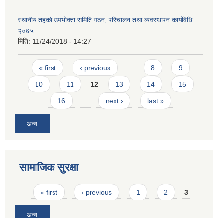
स्थानीय तहको उपभोक्ता समिति गठन, परिचालन तथा व्यवस्थापन कार्यविधि
२०७५
मिति:
11/24/2018 - 14:27
Pages
« first
‹ previous
…
8
9
10
11
12
13
14
15
SUSWA - सवैका लागि दिगो खानेपानी, सरसफाइ तथा स्वच्छता आयोजना
16
…
next ›
last »
अन्य
सामाजिक सुरक्षा
Pages
« first
‹ previous
1
2
3
अन्य