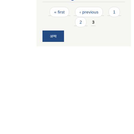
Pages
« first
‹ previous
1
2
3
अन्य