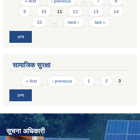
Pages
« first
‹ previous
…
7
8
9
10
11
12
13
14
15
…
next ›
last »
अन्य
सामाजिक सुरक्षा
Pages
« first
‹ previous
1
2
3
अन्य
सूचना अधिकारी