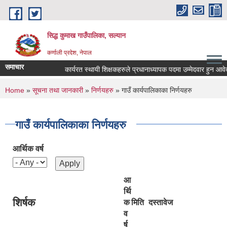
Skip to main content
सिद्ध कुमाख गाउँपालिका, सल्यान
कर्णाली प्रदेश, नेपाल
समाचार
कार्यरत स्थायी शिक्षकहरुले प्रधानाध्यापक पदमा उम्मेदवार हुन आवेदन पेश
You are here
Home
»
सूचना तथा जानकारी
»
निर्णयहरु
» गाउँ कार्यपालिकाका निर्णयहरु
गाउँ कार्यपालिकाका निर्णयहरु
आर्थिक वर्ष
आ
र्थि
शिर्षक
क
मिति
दस्तावेज
व
र्ष