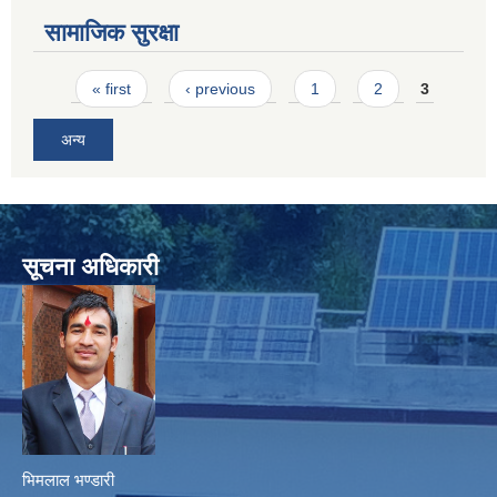
सामाजिक सुरक्षा
Pages
« first
‹ previous
1
2
3
अन्य
सूचना अधिकारी
भिमलाल भण्डारी