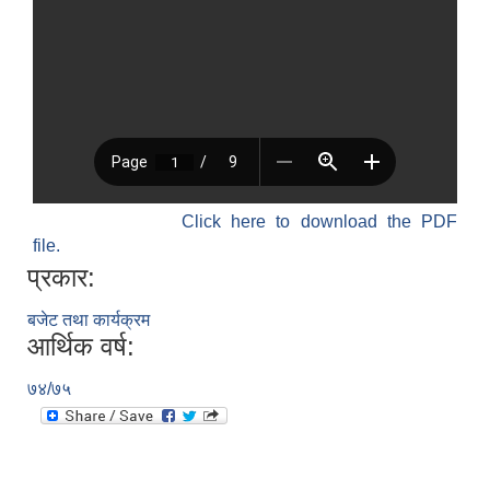
SUSWA - सवैका लागि दिगो खानेपानी, सरसफाइ तथा स्वच्छता आयोजना
Click here to download the PDF
file.
प्रकार:
बजेट तथा कार्यक्रम
आर्थिक वर्ष:
७४/७५