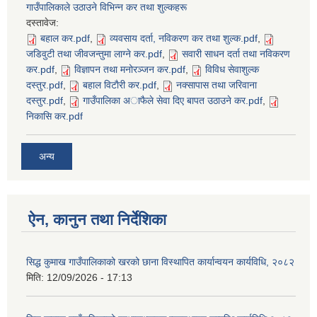
गाउँपालिकाले उठाउने विभिन्न कर तथा शुल्कहरू
दस्तावेज:
बहाल कर.pdf
,
व्यवसाय दर्ता, नविकरण कर तथा शुल्क.pdf
,
जडिवुटी तथा जीवजन्तुमा लाग्ने कर.pdf
,
सवारी साधन दर्ता तथा नविकरण
कर.pdf
,
विज्ञापन तथा मनोरञ्जन कर.pdf
,
विविध सेवाशुल्क
दस्तुर.pdf
,
बहाल विटाैरी कर.pdf
,
नक्सापास तथा जरिवाना
दस्तुर.pdf
,
गाउँपालिका अाफैले सेवा दिए बापत उठाउने कर.pdf
,
निकासि कर.pdf
SUSWA - सवैका लागि दिगो खानेपानी, सरसफाइ तथा स्वच्छता आयोजना
अन्य
ऐन, कानुन तथा निर्देशिका
सिद्ध कुमाख गाउँपालिकाको खरको छाना विस्थापित कार्यान्वयन कार्यविधि, २०८२
मिति:
12/09/2026 - 17:13