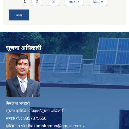
Pages
1
2
3
next ›
last »
अन्य
सूचना अधिकारी
भिमलाल भण्डारी
सुचना प्रविधि अधिकृत/सूचना अधिकारी
सम्पर्क नं. : 9857879550
इमेलः
ito.siddhakumakhmun@gmail.com
/