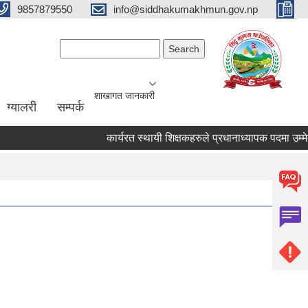
9857879550
info@siddhakumakhmun.gov.np
Search form
Search
शाखागत जानकारी
ग्यालरी
सम्पर्क
कार्यरत स्थायी शिक्षकहरुले प्रधानाध्यापक पदमा उम्मेदवार 