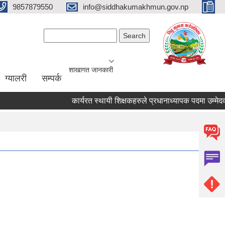
9857879550
info@siddhakumakhmun.gov.np
Search form
Search
शाखागत जानकारी
ग्यालरी
सम्पर्क
कार्यरत स्थायी शिक्षकहरुले प्रधानाध्यापक पदमा उम्मेदवार हु