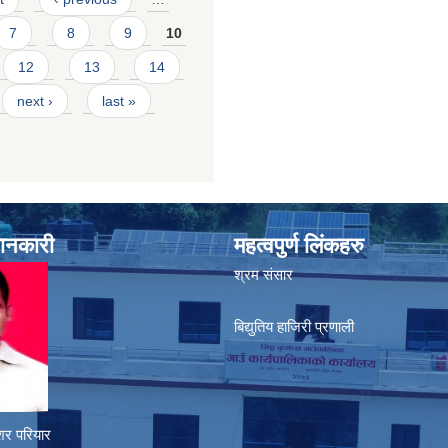
7
8
9
10
12
13
14
next ›
last »
जानकारी
महत्वपुर्ण लिंकहरु
श्रम संसार
बिद्युतिय हाजिरी प्रणाली
शर परियार