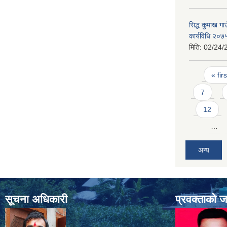
सिद्ध कुमाख ग
कार्यविधि २०७
मिति:
02/24/
Pages
« firs
7
12
…
अन्य
सूचना अधिकारी
प्रवक्ताको 