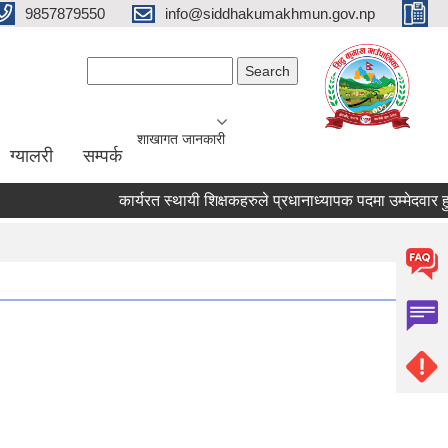
9857879550
info@siddhakumakhmun.gov.np
Search form
Search
शाखागत जानकारी
ग्यालरी
सम्पर्क
कार्यरत स्थायी शिक्षकहरुले प्रधानाध्यापक पदमा उम्मेदवार हुन आवे