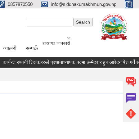
9857879550
info@siddhakumakhmun.gov.np
Search form
Search
शाखागत जानकारी
ग्यालरी
सम्पर्क
्यरत स्थायी शिक्षकहरुले प्रधानाध्यापक पदमा उम्मेदवार हुन आवेदन पेश गर्ने सम्वन