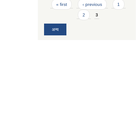
Pages
« first
‹ previous
1
2
3
अन्य