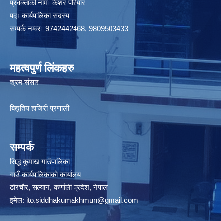
प्रवक्ताको नामः केशर परियार
पदः कार्यपालिका सदस्य
सम्पर्क नम्वरः 9742442468, 9809503433
महत्वपुर्ण लिंकहरु
श्रम संसार
बिद्युतिय हाजिरी प्रणाली
सम्पर्क
सिद्ध कुमाख गाउँपालिका
गाउँ कार्यपालिकाको कार्यालय
ढोरचौर, सल्यान, कर्णाली प्रदेश, नेपाल
इमेल:
ito.siddhakumakhmun@gmail.com