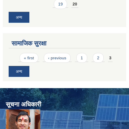
19
20
अन्य
सामाजिक सुरक्षा
SUSWA - सवैका लागि दिगो खानेपानी, सरसफाइ तथा स्वच्छता आयोजना
Pages
« first
‹ previous
1
2
3
अन्य
सूचना अधिकारी