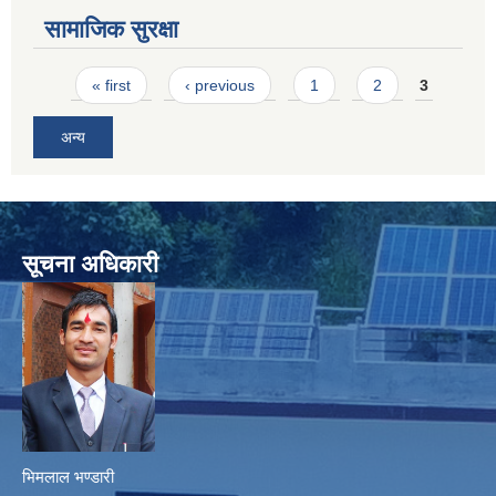
सामाजिक सुरक्षा
Pages
« first
‹ previous
1
2
3
अन्य
सूचना अधिकारी
भिमलाल भण्डारी