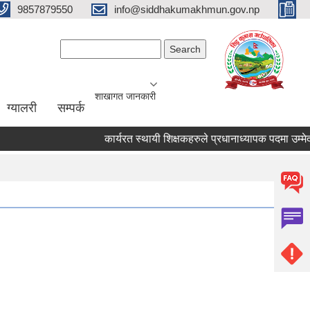
9857879550
info@siddhakumakhmun.gov.np
Search form
Search
शाखागत जानकारी
ग्यालरी
सम्पर्क
कार्यरत स्थायी शिक्षकहरुले प्रधानाध्यापक पदमा उम्मेदवार 