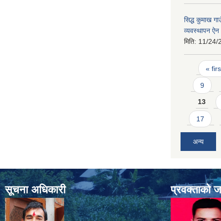
सिद्ध कुमाख ग
व्यवस्थापन ऐ
मिति:
11/24/
Pages
« firs
9
13
17
अन्य
सूचना अधिकारी
प्रवक्ताको 