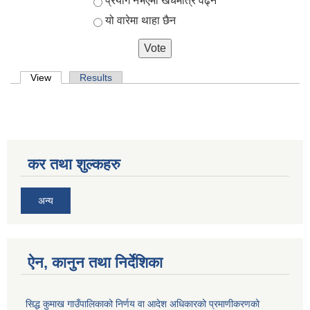
प्रयोग नभएमा खर्चमात्र वढ्ने
यो वारेमा थाहा छैन
Primary tabs
View
(active tab)
Results
सिद्ध कुमाख गाउँपालिका सल्यानको क्षमता विकास योजना २०७९-२०८१
कर तथा शुल्कहरु
अन्य
ऐन, कानुन तथा निर्देशिका
सिद्ध कुमाख गाउँपालिकाको निर्णय वा आदेश अधिकारको प्रमाणीकरणको