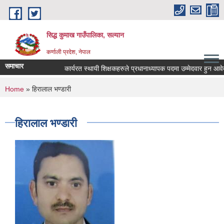
Skip to main content
सिद्ध कुमाख गाउँपालिका, सल्यान
कर्णाली प्रदेश, नेपाल
समाचार
कार्यरत स्थायी शिक्षकहरुले प्रधानाध्यापक पदमा उम्मेदवार हुन आवेदन पे
You are here
Home
» हिरालाल भण्डारी
हिरालाल भण्डारी