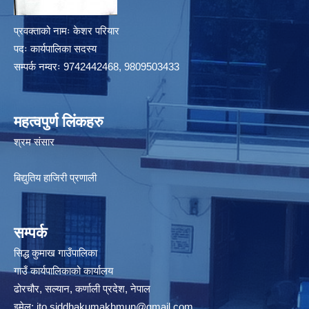
प्रवक्ताको नामः केशर परियार
पदः कार्यपालिका सदस्य
सम्पर्क नम्वरः 9742442468, 9809503433
महत्वपुर्ण लिंकहरु
श्रम संसार
बिद्युतिय हाजिरी प्रणाली
सम्पर्क
सिद्ध कुमाख गाउँपालिका
गाउँ कार्यपालिकाको कार्यालय
ढोरचौर, सल्यान, कर्णाली प्रदेश, नेपाल
इमेल:
ito.siddhakumakhmun@gmail.com