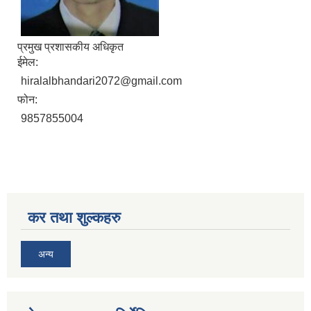
प्रमुख प्रशासकीय अधिकृत
ईमेल:
hiralalbhandari2072@gmail.com
सिद्ध कुमाख गाउँपालिका सल्यानको क्षमता विकास योजना २०७९-२०८१
फोन:
9857855004
कर तथा शुल्कहरु
अन्य