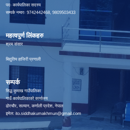
पदः कार्यपालिका सदस्य
सम्पर्क नम्वरः 9742442468, 9809503433
महत्वपुर्ण लिंकहरु
श्रम संसार
बिद्युतिय हाजिरी प्रणाली
सम्पर्क
सिद्ध कुमाख गाउँपालिका
गाउँ कार्यपालिकाको कार्यालय
ढोरचौर, सल्यान, कर्णाली प्रदेश, नेपाल
इमेल:
ito.siddhakumakhmun@gmail.com