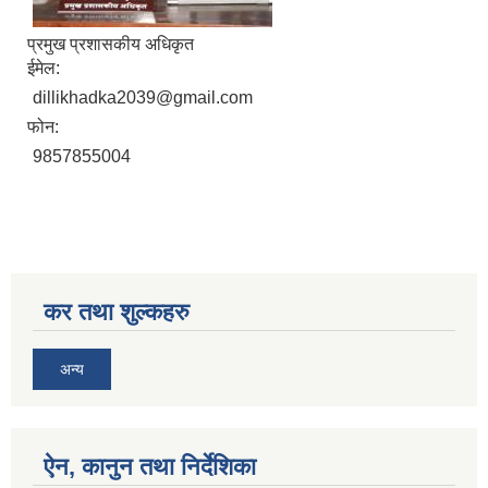
प्रमुख प्रशासकीय अधिकृत
ईमेल:
dillikhadka2039@gmail.com
फोन:
सिद्ध कुमाख गाउँपालिका सल्यानको क्षमता विकास योजना २०७९-२०८१
9857855004
कर तथा शुल्कहरु
अन्य
ऐन, कानुन तथा निर्देशिका