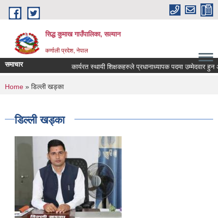
Skip to main content
सिद्ध कुमाख गाउँपालिका, सल्यान
कर्णाली प्रदेश, नेपाल
समाचार
कार्यरत स्थायी शिक्षकहरुले प्रधानाध्यापक पदमा उम्मेदवार हुन आवेद
You are here
Home
» डिल्ली खड्का
डिल्ली खड्का