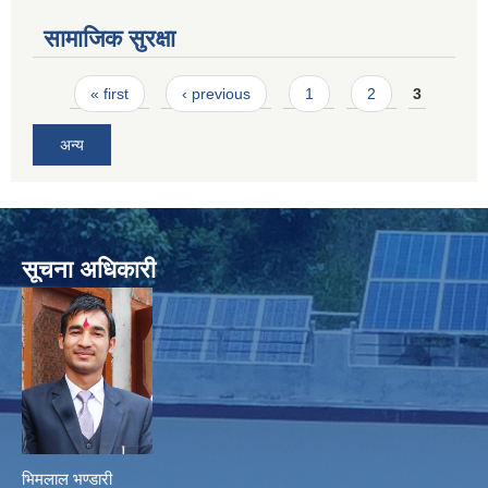
सामाजिक सुरक्षा
Pages
« first
‹ previous
1
2
3
अन्य
सूचना अधिकारी
भिमलाल भण्डारी