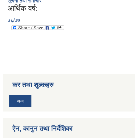
सूचना तथा समाचार
आर्थिक वर्ष:
७६/७७
SUSWA - सवैका लागि दिगो खानेपानी, सरसफाइ तथा स्वच्छता आयोजना
कर तथा शुल्कहरु
अन्य
ऐन, कानुन तथा निर्देशिका