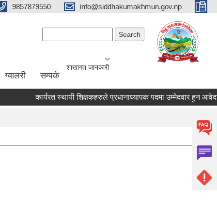
9857879550
info@siddhakumakhmun.gov.np
Search form
Search
शाखागत जानकारी
ग्यालरी
सम्पर्क
कार्यरत स्थायी शिक्षकहरुले प्रधानाध्यापक पदमा उम्मेदवार हुन आवेदन पेश 