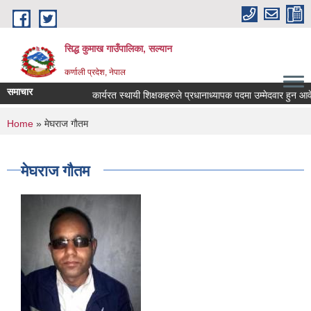
Skip to main content
सिद्ध कुमाख गाउँपालिका, सल्यान
कर्णाली प्रदेश, नेपाल
समाचार
कार्यरत स्थायी शिक्षकहरुले प्रधानाध्यापक पदमा उम्मेदवार हुन आवेदन प
You are here
Home
» मेघराज गाैतम
मेघराज गाैतम