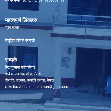
सम्पर्क नम्वरः 9742442468, 9809503433
महत्वपुर्ण लिंकहरु
श्रम संसार
बिद्युतिय हाजिरी प्रणाली
सम्पर्क
सिद्ध कुमाख गाउँपालिका
गाउँ कार्यपालिकाको कार्यालय
ढोरचौर, सल्यान, कर्णाली प्रदेश, नेपाल
इमेल:
ito.siddhakumakhmun@gmail.com