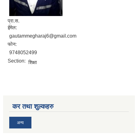
प्रा.स.
ईमेल:
gautammegharaj6@gmail.com
सिद्ध कुमाख गाउँपालिका सल्यानको क्षमता विकास योजना २०७९-२०८१
फोन:
9748052499
Section:
शिक्षा
कर तथा शुल्कहरु
अन्य