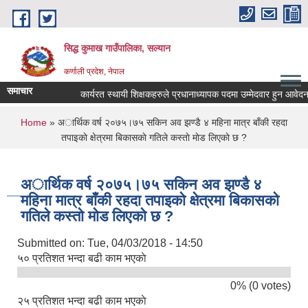
Skip to main content
सिद्ध कुमाख गाउँपालिका, सल्यान
कर्णाली प्रदेश, नेपाल
समाचार
कार्यरत स्थायी शिक्षकहरुले प्रधानाध्यापक पदमा उम्मेदवार हुन आवेदन पेश ग
You are here
Home
» अार्थिक वर्ष २०७५।७५ सकिन अव झण्डै ४ महिना मात्र बाँकी रहदा
तपाइकाे क्षेत्रमा बिकासकाे गतिले कस्ताे माेड लिएकाे छ ?
अार्थिक वर्ष २०७५।७५ सकिन अव झण्डै ४
महिना मात्र बाँकी रहदा तपाइकाे क्षेत्रमा बिकासकाे
गतिले कस्ताे माेड लिएकाे छ ?
Submitted on:
Tue, 04/03/2018 - 14:50
५० प्रतिशत भन्दा बढी काम भएकाे
0% (0 votes)
२५ प्रतिशत भन्दा बढी काम भएकाे