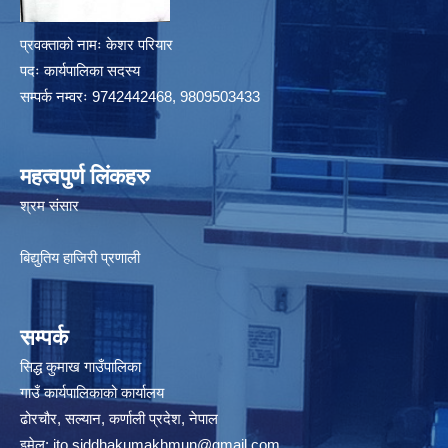
प्रवक्ताको नामः केशर परियार
पदः कार्यपालिका सदस्य
सम्पर्क नम्वरः 9742442468, 9809503433
महत्वपुर्ण लिंकहरु
श्रम संसार
बिद्युतिय हाजिरी प्रणाली
सम्पर्क
सिद्ध कुमाख गाउँपालिका
गाउँ कार्यपालिकाको कार्यालय
ढोरचौर, सल्यान, कर्णाली प्रदेश, नेपाल
इमेल:
ito.siddhakumakhmun@gmail.com