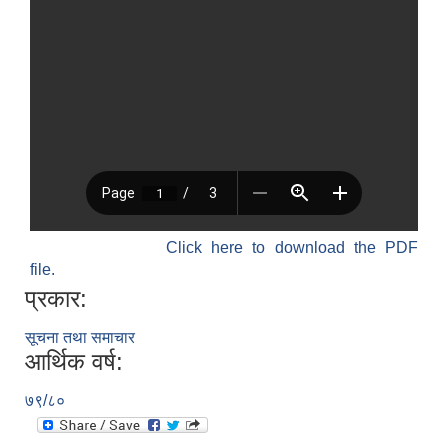
SUSWA - सवैका लागि दिगो खानेपानी, सरसफाइ तथा स्वच्छता आयोजना
Click here to download the PDF
file.
प्रकार:
सूचना तथा समाचार
आर्थिक वर्ष:
७९/८०