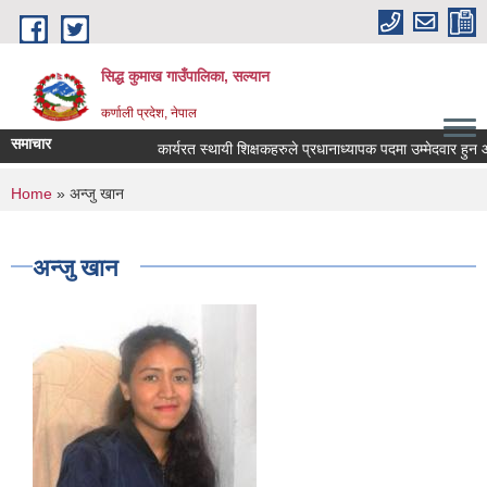
Skip to main content
सिद्ध कुमाख गाउँपालिका, सल्यान
कर्णाली प्रदेश, नेपाल
समाचार
कार्यरत स्थायी शिक्षकहरुले प्रधानाध्यापक पदमा उम्मेदवार हुन आवेदन
You are here
Home
» अन्जु खान
अन्जु खान