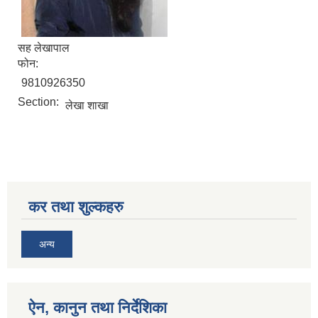
सह लेखापाल
फोन:
9810926350
सिद्ध कुमाख गाउँपालिका सल्यानको क्षमता विकास योजना २०७९-२०८१
Section:
लेखा शाखा
कर तथा शुल्कहरु
अन्य
ऐन, कानुन तथा निर्देशिका