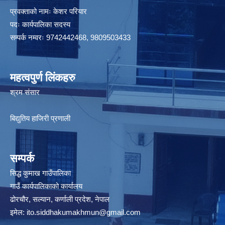
प्रवक्ताको नामः केशर परियार
पदः कार्यपालिका सदस्य
सम्पर्क नम्वरः 9742442468, 9809503433
महत्वपुर्ण लिंकहरु
श्रम संसार
बिद्युतिय हाजिरी प्रणाली
सम्पर्क
सिद्ध कुमाख गाउँपालिका
गाउँ कार्यपालिकाको कार्यालय
ढोरचौर, सल्यान, कर्णाली प्रदेश, नेपाल
इमेल:
ito.siddhakumakhmun@gmail.com