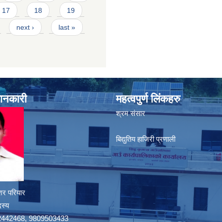
17
18
19
next ›
last »
जानकारी
महत्वपुर्ण लिंकहरु
श्रम संसार
बिद्युतिय हाजिरी प्रणाली
शर परियार
दस्य
9742442468, 9809503433