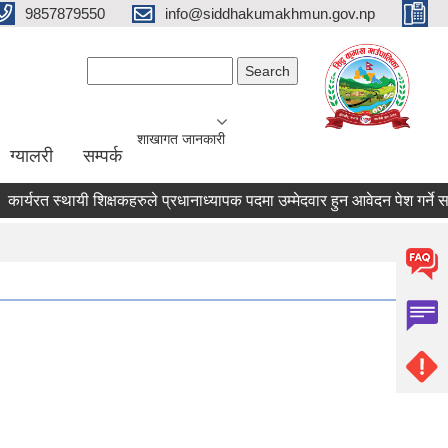
9857879550
info@siddhakumakhmun.gov.np
Search form
Search
शाखागत जानकारी
ग्यालरी
सम्पर्क
र्यरत स्थायी शिक्षकहरुले प्रधानाध्यापक पदमा उम्मेदवार हुन आवेदन पेश गर्ने सम्वन