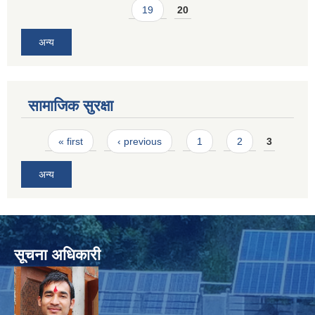
19
20
अन्य
सामाजिक सुरक्षा
SUSWA - सवैका लागि दिगो खानेपानी, सरसफाइ तथा स्वच्छता आयोजना
Pages
« first
‹ previous
1
2
3
अन्य
सूचना अधिकारी