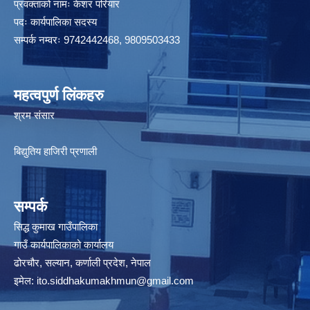
प्रवक्ताको नामः केशर परियार
पदः कार्यपालिका सदस्य
सम्पर्क नम्वरः 9742442468, 9809503433
महत्वपुर्ण लिंकहरु
श्रम संसार
बिद्युतिय हाजिरी प्रणाली
सम्पर्क
सिद्ध कुमाख गाउँपालिका
गाउँ कार्यपालिकाको कार्यालय
ढोरचौर, सल्यान, कर्णाली प्रदेश, नेपाल
इमेल:
ito.siddhakumakhmun@gmail.com