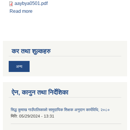
aaybya0501.pdf
Read more
about आव २०८०/८१ को असोज महिनाको आय व्ययको
विवरण
सिद्ध कुमाख गाउँपालिका सल्यानको क्षमता विकास योजना २०७९-२०८१
कर तथा शुल्कहरु
अन्य
ऐन, कानुन तथा निर्देशिका
सिद्ध कुमाख गाउँपालिकाको सामुदायिक शिक्षक अनुदान कार्यविधि, २०८०
मिति:
05/29/2024 - 13:31