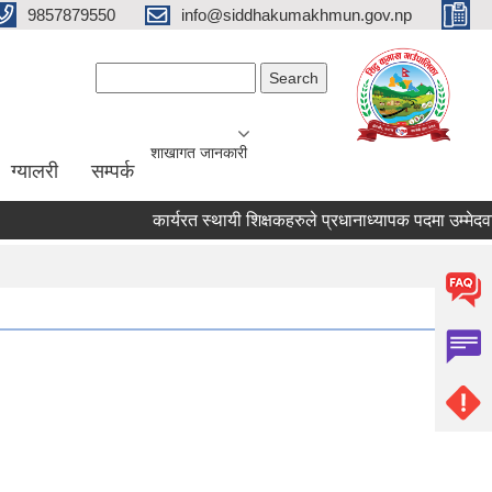
9857879550
info@siddhakumakhmun.gov.np
Search form
Search
शाखागत जानकारी
ग्यालरी
सम्पर्क
कार्यरत स्थायी शिक्षकहरुले प्रधानाध्यापक पदमा उम्मेदवार हुन