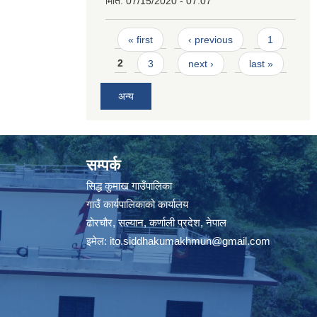
मिति:
07/15/2020 - 07:07
Pages
« first
‹ previous
1
2
3
next ›
last »
अन्य
सम्पर्क
सिद्ध कुमाख गाउँपालिका
गाउँ कार्यपालिकाको कार्यालय
ढोरचौर, सल्यान, कर्णाली प्रदेश, नेपाल
इमेल:
ito.siddhakumakhmun@gmail.com