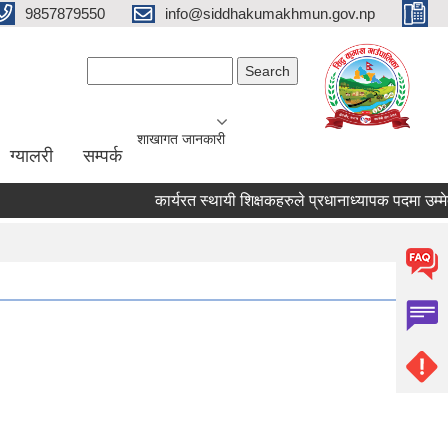
9857879550
info@siddhakumakhmun.gov.np
Search form
Search
शाखागत जानकारी
ग्यालरी
सम्पर्क
कार्यरत स्थायी शिक्षकहरुले प्रधानाध्यापक पदमा उम्मेदवार 