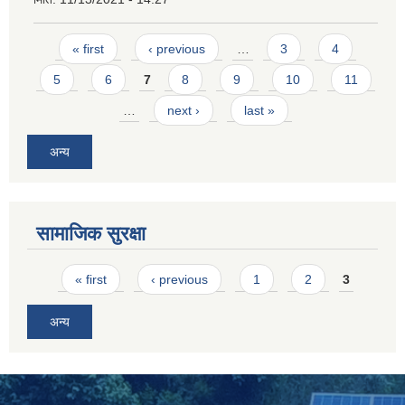
Pages
« first
‹ previous
…
3
4
5
6
7
8
9
10
11
…
next ›
last »
अन्य
SUSWA - सवैका लागि दिगो खानेपानी, सरसफाइ तथा स्वच्छता आयोजना
सामाजिक सुरक्षा
Pages
« first
‹ previous
1
2
3
अन्य