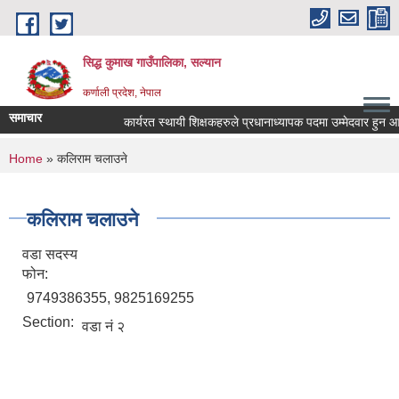
Skip to main content
सिद्ध कुमाख गाउँपालिका, सल्यान
कर्णाली प्रदेश, नेपाल
समाचार
कार्यरत स्थायी शिक्षकहरुले प्रधानाध्यापक पदमा उम्मेदवार हुन आवेदन 
You are here
Home
» कलिराम चलाउने
कलिराम चलाउने
वडा सदस्य
फोन:
9749386355, 9825169255
Section:
वडा नं २